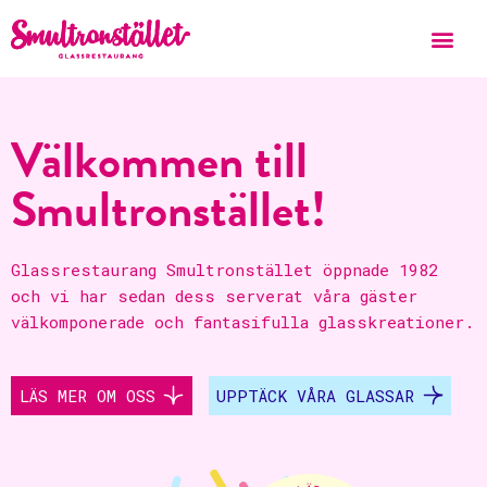
Välkommen till
Smultronstället!
Glassrestaurang Smultronstället öppnade 1982
och vi har sedan dess serverat våra gäster
välkomponerade och fantasifulla glasskreationer.
LÄS MER OM OSS
UPPTÄCK VÅRA GLASSAR