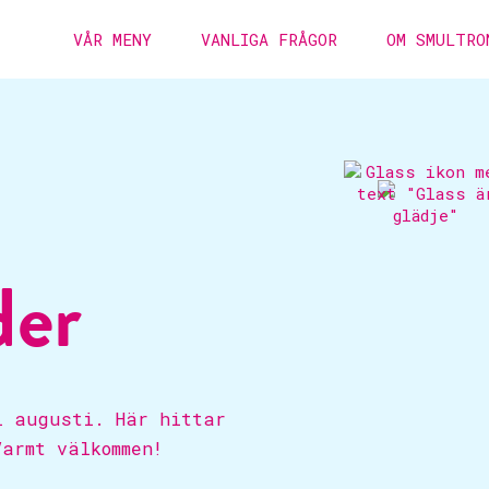
VÅR MENY
VANLIGA FRÅGOR
OM SMULTRO
der
l augusti. Här hittar
Varmt välkommen!