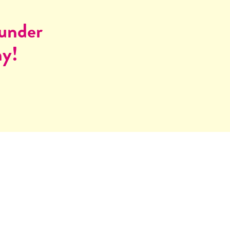
 under
ny!