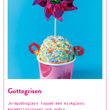
Gottegrisen
Jordgubbsglass toppad med mjukglass,
karamellströssel och godis.