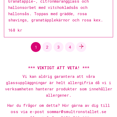
Granatäpple-, citronmarängglass och
hallonsorbet med vitchokladsås och
hallonsås. Toppas med grädde, rosa
shavings, granatäpplekärnor och rosa kex.
168 kr
1
2
3
4
*** VIKTIGT ATT VETA! ***
Vi kan aldrig garantera att våra
glassuppläggningar är helt allergifria då vi i
verksamheten hanterar produkter som innehåller
allergener.
Har du frågor om detta? Hör gärna av dig till
oss via e-post
sommar@smultronstallet.se