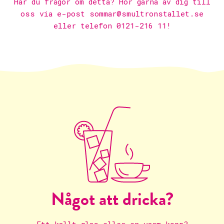
Har du frågor om detta? Hör gärna av dig till
oss via e-post
sommar@smultronstallet.se
eller telefon 0121-216 11!
Något att dricka?
Ett kallt glas eller en varm kopp?