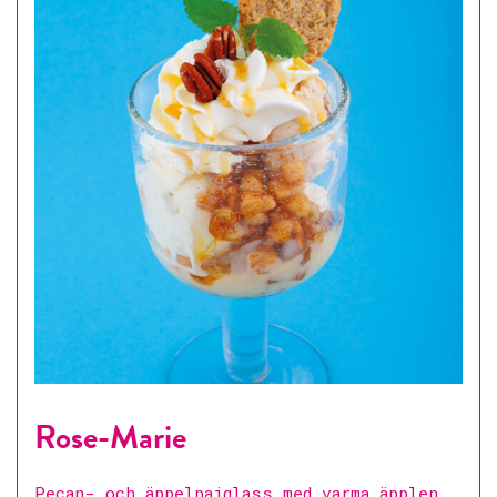
Rose-Marie
Pecan- och äppelpajglass med varma äpplen